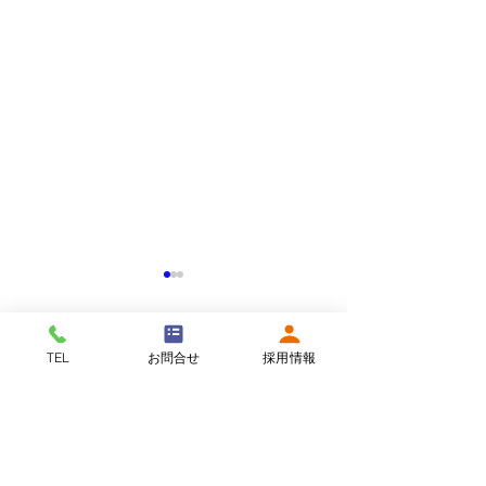
WPC現場の声を更新しま
WPCウェブサ
した
ューアルしまし
TEL
お問合せ
採用情報
WPC現場の声に「 保守業務
WPCのウェブサ
サイト利用について
｜
個人情報保護につい
スタッフインタビュー 」を追
ューアルしました
て
｜
お問い合わせ
加しました。 現場スタッフ３
事への思いをはじ
名のインタビュー記事です。
ス内容の紹介や解
ぜひご覧ください。
スタッフたちの現